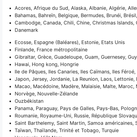
Acores, Afrique du Sud, Alaska, Albanie, Algérie, All
Bahamas, Bahreïn, Belgique, Bermudes, Brunéi, Brésil,
Cambodge, Canada, Chili, Chine, Christmas Islands, 
Danemark
Ecosse, Espagne (Baléares), Estonie, Etats Unis
Finlande, France métropolitaine
Gibraltar, Grèce, Guadeloupe, Guam, Guernesey, Guy
Hawai, Hong kong, Hongrie
Ile de Pâques, Iles Canaries, Iles Caïmans, Iles Féroé, 
Japon, Jersey, Jordanie, La Reunion, Laos, Lettonie,
Macao, Macédoine, Madère, Malaisie, Malte, Maroc,
Norvège, Nouvelle-Zélande
Ouzbékistan
Panama, Paraguay, Pays de Galles, Pays-Bas, Pologne
Roumanie, Royaume-Uni, Russie, République Slovaq
Saint Barthelemy, Saint Martin, Samoa américaines, 
Taïwan, Thaïlande, Trinité et Tobago, Turquie