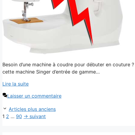
Besoin d’une machine à coudre pour débuter en couture ? 
cette machine Singer d’entrée de gamme…
Lire la suite
Laisser un commentaire
Navigation
Articles plus anciens
des
Page
Page
Page
1
2
…
90
→
suivant
articles