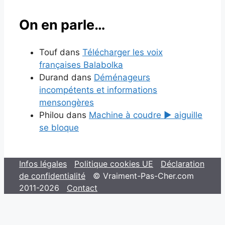
On en parle…
Touf
dans
Télécharger les voix
françaises Balabolka
Durand
dans
Déménageurs
incompétents et informations
mensongères
Philou
dans
Machine à coudre ▶ aiguille
se bloque
Infos légales
Politique cookies UE
Déclaration
de confidentialité
© Vraiment-Pas-Cher.com
2011-2026
Contact