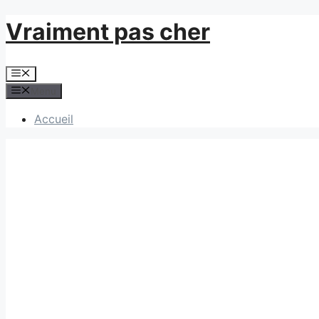
Aller
Vraiment pas cher
au
contenu
Menu
Menu
Accueil