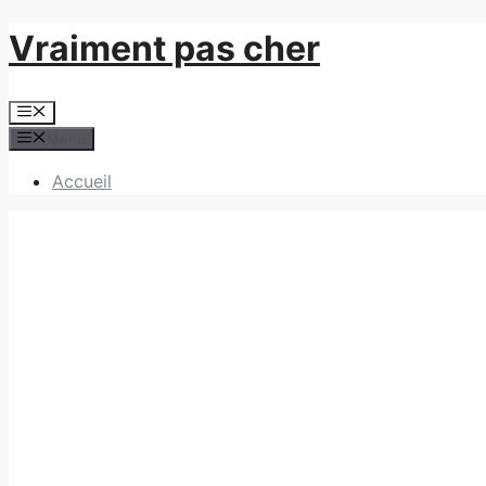
Aller
Vraiment pas cher
au
contenu
Menu
Menu
Accueil