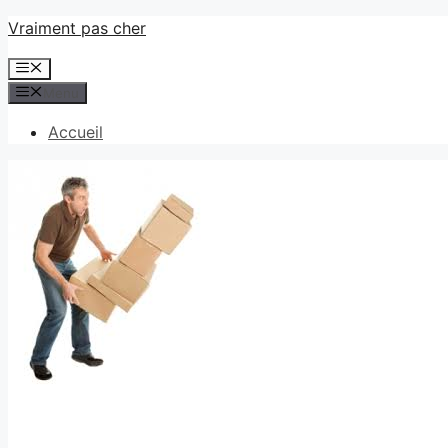
Aller
Vraiment pas cher
au
Menu
contenu
Menu
Accueil