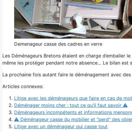
Demenageur casse des cadres en verre
Les Déménageurs Bretons étaient en charge d’emballer le 
même les protéger pendant notre absence… Le bilan est sim
La prochaine fois autant faire le déménagement avec des 
Articles connexes:
Litige avec les déménageurs que faire en cas de mob
Déménager moins cher : tout ce qu’il faut savoir ⚠
Déménageurs incompétents et informations menson
⚠ Déménageur casse du mobilier et "perd" des objet
Litige avec un déménageur qui casse tout